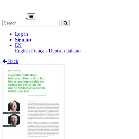
Log in
Sign up
EN
English
Français
Deutsch
Italiano
Back