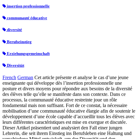
insertion professionnelle
communauté éducative
diversité
Berufseinstieg
Erziehungsgemeinschaft
Diversität
French
German
Cet article présente et analyse le cas d’une jeune
enseignante qui développe dès l’insertion professionnelle une
posture et divers moyens pour répondre aux besoins de la diversité
des élèves telle qu’elle se manifeste dans son contexte. Dans ce
processus, la communauté éducative restreinte joue un rôle
fondamental mais non suffisant. Fort de ce constat, la nécessaire
mobilisation d’une communauté éducative élargie afin de soutenir le
développement d’une école capable d’accueillir tous les élèves avec
leurs différentes caractéristiques est mise en exergue et discutée.
Dieser Artikel präsentiert und analysiert den Fall einer jungen
Lehrerin, die seit ihrem Einstieg ins Berufsleben eine Haltung und
verschiedene Mittel entwickelt, um der Diversität und den