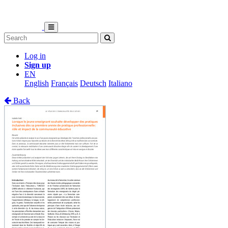
Log in
Sign up
EN
English
Français
Deutsch
Italiano
Back