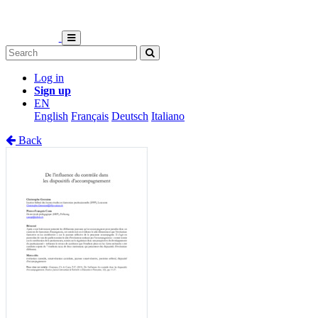
Log in
Sign up
EN
English
Français
Deutsch
Italiano
Back