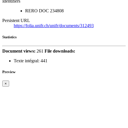
Identifiers
RERO DOC
234808
Persistent URL
https://folia.unifr.ch/unifr/documents/312493
Statistics
Document views:
261
File downloads:
Texte intégral:
441
Preview
×