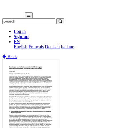
Log in
Sign up
EN
English
Français
Deutsch
Italiano
Back