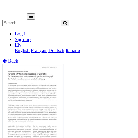
Log in
Sign up
EN
English
Français
Deutsch
Italiano
Back