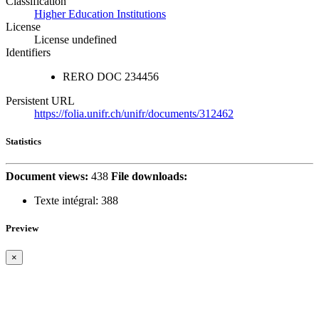
Classification
Higher Education Institutions
License
License undefined
Identifiers
RERO DOC
234456
Persistent URL
https://folia.unifr.ch/unifr/documents/312462
Statistics
Document views:
438
File downloads:
Texte intégral:
388
Preview
×