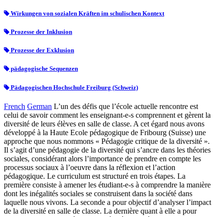
Wirkungen von sozialen Kräften im schulischen Kontext
Prozesse der Inklusion
Prozesse der Exklusion
pädagogische Sequenzen
Pädagogischen Hochschule Freiburg (Schweiz)
French
German
L’un des défis que l’école actuelle rencontre est
celui de savoir comment les enseignant-e-s comprennent et gèrent la
diversité de leurs élèves en salle de classe. A cet égard nous avons
développé à la Haute Ecole pédagogique de Fribourg (Suisse) une
approche que nous nommons « Pédagogie critique de la diversité ».
Il s’agit d’une pédagogie de la diversité qui s’ancre dans les théories
sociales, considérant alors l’importance de prendre en compte les
processus sociaux à l’oeuvre dans la réflexion et l’action
pédagogique. Le curriculum est structuré en trois étapes. La
première consiste à amener les étudiant-e-s à comprendre la manière
dont les inégalités sociales se construisent dans la société dans
laquelle nous vivons. La seconde a pour objectif d’analyser l’impact
de la diversité en salle de classe. La dernière quant à elle a pour