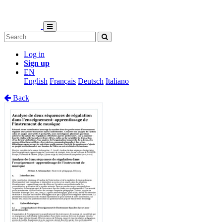
Log in
Sign up
EN
English
Français
Deutsch
Italiano
Back