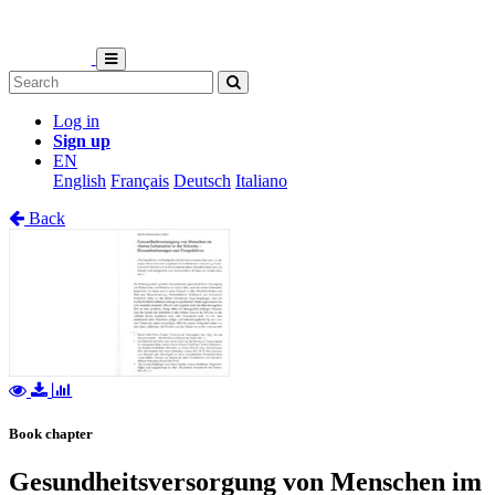
Log in
Sign up
EN
English
Français
Deutsch
Italiano
Back
Book chapter
Gesundheitsversorgung von Menschen im