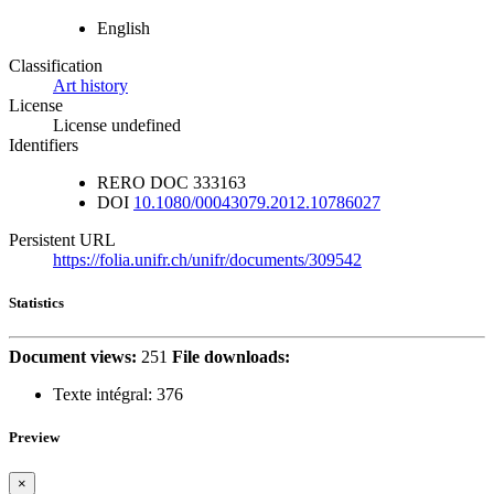
English
Classification
Art history
License
License undefined
Identifiers
RERO DOC
333163
DOI
10.1080/00043079.2012.10786027
Persistent URL
https://folia.unifr.ch/unifr/documents/309542
Statistics
Document views:
251
File downloads:
Texte intégral:
376
Preview
×