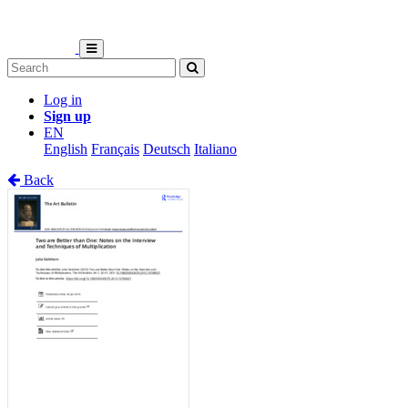
Log in
Sign up
EN
English
Français
Deutsch
Italiano
Back