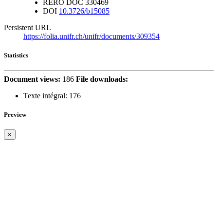
RERO DOC
330469
DOI
10.3726/b15085
Persistent URL
https://folia.unifr.ch/unifr/documents/309354
Statistics
Document views:
186
File downloads:
Texte intégral:
176
Preview
×