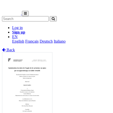
Log in
Sign up
EN
English
Français
Deutsch
Italiano
Back