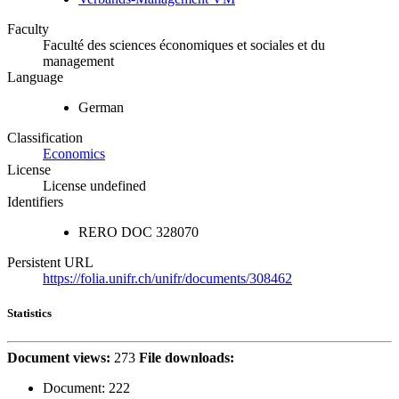
Faculty
Faculté des sciences économiques et sociales et du
management
Language
German
Classification
Economics
License
License undefined
Identifiers
RERO DOC
328070
Persistent URL
https://folia.unifr.ch/unifr/documents/308462
Statistics
Document views:
273
File downloads:
Document:
222