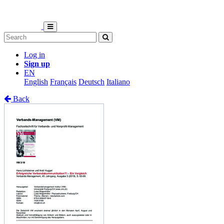
Log in
Sign up
EN
English
Français
Deutsch
Italiano
Back