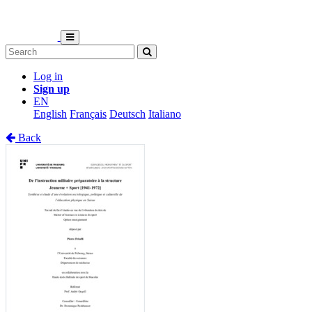
Log in
Sign up
EN
English
Français
Deutsch
Italiano
Back