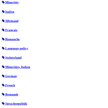
Minorités
Italien
Allemand
Français
Romanche
Language policy
Switzerland
Minorities, Italian
German
French
Romansh
Sprachenpolitik