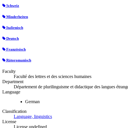
Schweiz
Minderheiten
Italienisch
Deutsch
Französisch
Rätoromanisch
Faculty
Faculté des lettres et des sciences humaines
Department
Département de plurilinguisme et didactique des langues étrang
Language
German
Classification
Language, linguistics
License
License undefined