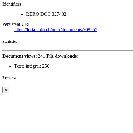
Identifiers
RERO DOC
327482
Persistent URL
https://folia.unifr.ch/unifr/documents/308257
Statistics
Document views:
241
File downloads:
Texte intégral:
256
Preview
×