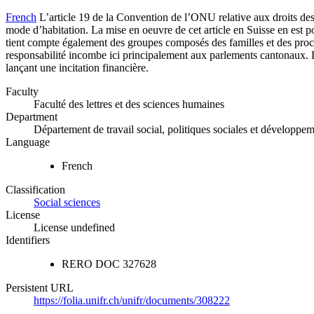
French
L’article 19 de la Convention de l’ONU relative aux droits de
mode d’habitation. La mise en oeuvre de cet article en Suisse en est po
tient compte également des groupes composés des familles et des proch
responsabilité incombe ici principalement aux parlements cantonaux. La
lançant une incitation financière.
Faculty
Faculté des lettres et des sciences humaines
Department
Département de travail social, politiques sociales et développe
Language
French
Classification
Social sciences
License
License undefined
Identifiers
RERO DOC
327628
Persistent URL
https://folia.unifr.ch/unifr/documents/308222