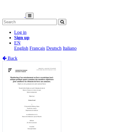
Log in
Sign up
EN
English
Français
Deutsch
Italiano
Back