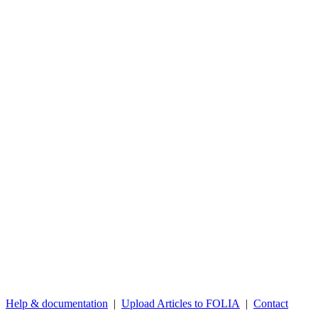
Help & documentation
|
Upload Articles to FOLIA
|
Contact