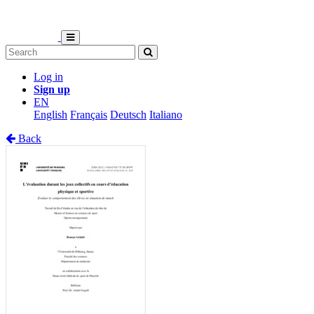
Log in
Sign up
EN
English
Français
Deutsch
Italiano
Back