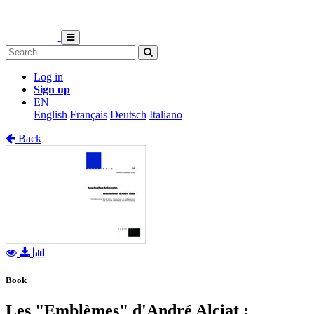
Log in
Sign up
EN
English
Français
Deutsch
Italiano
Back
Book
Les "Emblèmes" d'André Alciat :