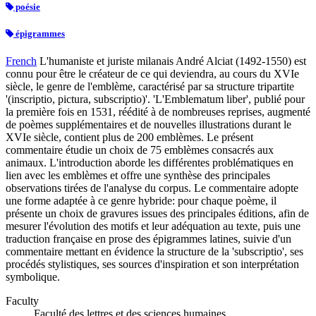
poésie
épigrammes
French
L'humaniste et juriste milanais André Alciat (1492-1550) est
connu pour être le créateur de ce qui deviendra, au cours du XVIe
siècle, le genre de l'emblème, caractérisé par sa structure tripartite
'(inscriptio, pictura, subscriptio)'. 'L'Emblematum liber', publié pour
la première fois en 1531, réédité à de nombreuses reprises, augmenté
de poèmes supplémentaires et de nouvelles illustrations durant le
XVIe siècle, contient plus de 200 emblèmes. Le présent
commentaire étudie un choix de 75 emblèmes consacrés aux
animaux. L'introduction aborde les différentes problématiques en
lien avec les emblèmes et offre une synthèse des principales
observations tirées de l'analyse du corpus. Le commentaire adopte
une forme adaptée à ce genre hybride: pour chaque poème, il
présente un choix de gravures issues des principales éditions, afin de
mesurer l'évolution des motifs et leur adéquation au texte, puis une
traduction française en prose des épigrammes latines, suivie d'un
commentaire mettant en évidence la structure de la 'subscriptio', ses
procédés stylistiques, ses sources d'inspiration et son interprétation
symbolique.
Faculty
Faculté des lettres et des sciences humaines