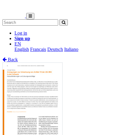
Log in
Sign up
EN
English
Français
Deutsch
Italiano
Back