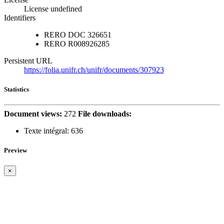
License undefined
Identifiers
RERO DOC
326651
RERO
R008926285
Persistent URL
https://folia.unifr.ch/unifr/documents/307923
Statistics
Document views:
272
File downloads:
Texte intégral:
636
Preview
×