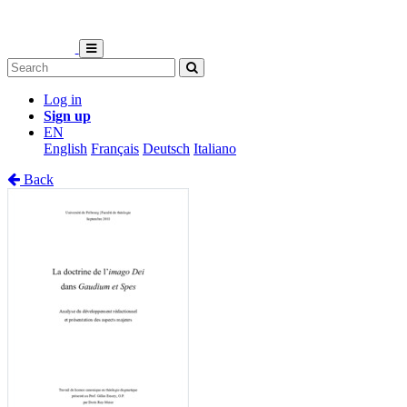
Log in
Sign up
EN
English
Français
Deutsch
Italiano
Back