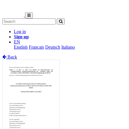
Log in
Sign up
EN
English
Français
Deutsch
Italiano
Back