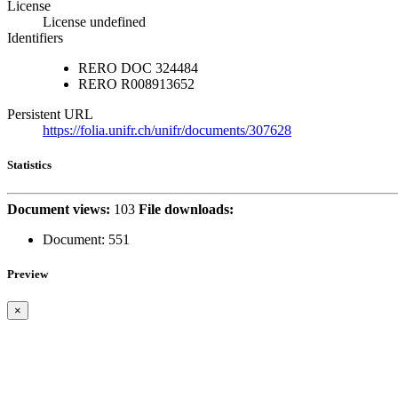
License
License undefined
Identifiers
RERO DOC
324484
RERO
R008913652
Persistent URL
https://folia.unifr.ch/unifr/documents/307628
Statistics
Document views:
103
File downloads:
Document:
551
Preview
×