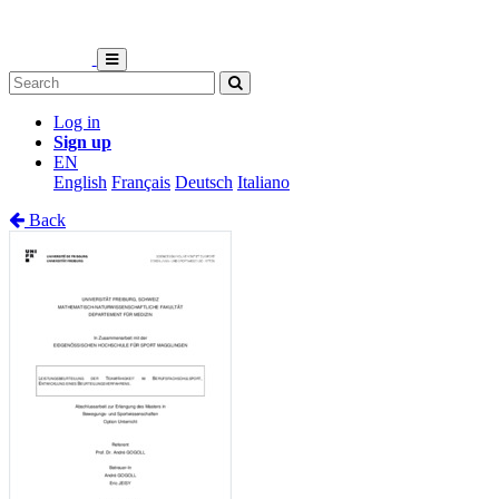
Log in
Sign up
EN
English
Français
Deutsch
Italiano
Back