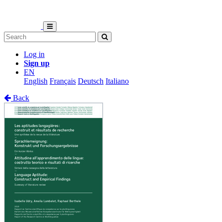
Log in
Sign up
EN
English
Français
Deutsch
Italiano
Back