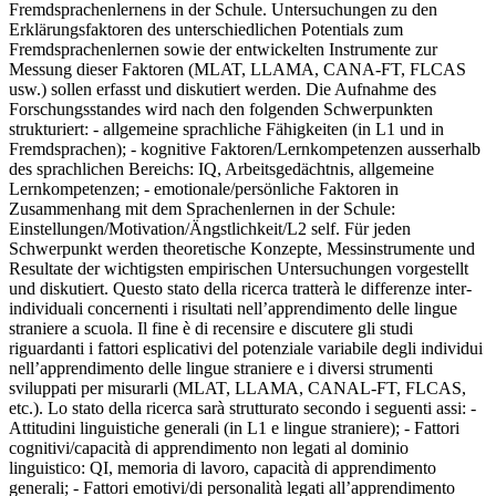
Fremdsprachenlernens in der Schule. Untersuchungen zu den
Erklärungsfaktoren des unterschiedlichen Potentials zum
Fremdsprachenlernen sowie der entwickelten Instrumente zur
Messung dieser Faktoren (MLAT, LLAMA, CANA-FT, FLCAS
usw.) sollen erfasst und diskutiert werden. Die Aufnahme des
Forschungsstandes wird nach den folgenden Schwerpunkten
strukturiert: - allgemeine sprachliche Fähigkeiten (in L1 und in
Fremdsprachen); - kognitive Faktoren/Lernkompetenzen ausserhalb
des sprachlichen Bereichs: IQ, Arbeitsgedächtnis, allgemeine
Lernkompetenzen; - emotionale/persönliche Faktoren in
Zusammenhang mit dem Sprachenlernen in der Schule:
Einstellungen/Motivation/Ängstlichkeit/L2 self. Für jeden
Schwerpunkt werden theoretische Konzepte, Messinstrumente und
Resultate der wichtigsten empirischen Untersuchungen vorgestellt
und diskutiert.
Questo stato della ricerca tratterà le differenze inter-
individuali concernenti i risultati nell’apprendimento delle lingue
straniere a scuola. Il fine è di recensire e discutere gli studi
riguardanti i fattori esplicativi del potenziale variabile degli individui
nell’apprendimento delle lingue straniere e i diversi strumenti
sviluppati per misurarli (MLAT, LLAMA, CANAL-FT, FLCAS,
etc.). Lo stato della ricerca sarà strutturato secondo i seguenti assi: -
Attitudini linguistiche generali (in L1 e lingue straniere); - Fattori
cognitivi/capacità di apprendimento non legati al dominio
linguistico: QI, memoria di lavoro, capacità di apprendimento
generali; - Fattori emotivi/di personalità legati all’apprendimento