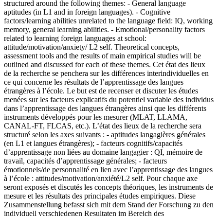
structured around the following themes: - General language
aptitudes (in L1 and in foreign languages). - Cognitive
factors/learning abilities unrelated to the language field: IQ, working
memory, general learning abilities. - Emotional/personality factors
related to learning foreign languages at school:
attitude/motivation/anxiety/ L2 self. Theoretical concepts,
assessment tools and the results of main empirical studies will be
outlined and discussed for each of these themes.
Cet état des lieux
de la recherche se penchera sur les différences interindividuelles en
ce qui concerne les résultats de l’apprentissage des langues
étrangères à l’école. Le but est de recenser et discuter les études
menées sur les facteurs explicatifs du potentiel variable des individus
dans l’apprentissage des langues étrangères ainsi que les différents
instruments développés pour les mesurer (MLAT, LLAMA,
CANAL-FT, FLCAS, etc.). L’état des lieux de la recherche sera
structuré selon les axes suivants : - aptitudes langagières générales
(en L1 et langues étrangères); - facteurs cognitifs/capacités
d’apprentissage non liées au domaine langagier : QI, mémoire de
travail, capacités d’apprentissage générales; - facteurs
émotionnels/de personnalité en lien avec l’apprentissage des langues
à l’école : attitudes/motivation/anxiété/L2 self. Pour chaque axe
seront exposés et discutés les concepts théoriques, les instruments de
mesure et les résultats des principales études empiriques.
Diese
Zusammenstellung befasst sich mit dem Stand der Forschung zu den
individuell verschiedenen Resultaten im Bereich des