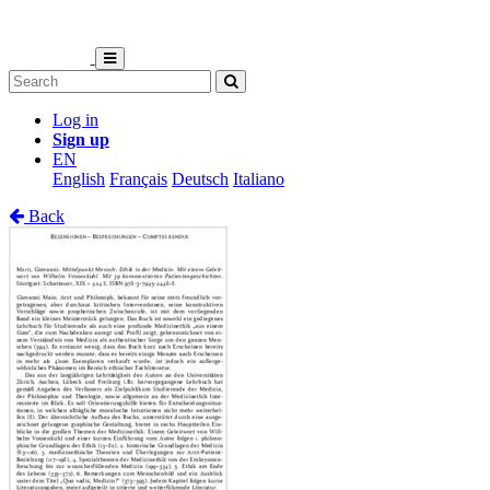
Log in
Sign up
EN
English
Français
Deutsch
Italiano
Back