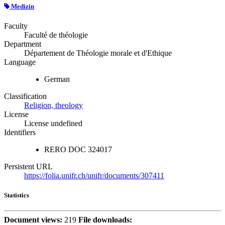
Medizin
Faculty
Faculté de théologie
Department
Département de Théologie morale et d'Ethique
Language
German
Classification
Religion, theology
License
License undefined
Identifiers
RERO DOC
324017
Persistent URL
https://folia.unifr.ch/unifr/documents/307411
Statistics
Document views:
219
File downloads: