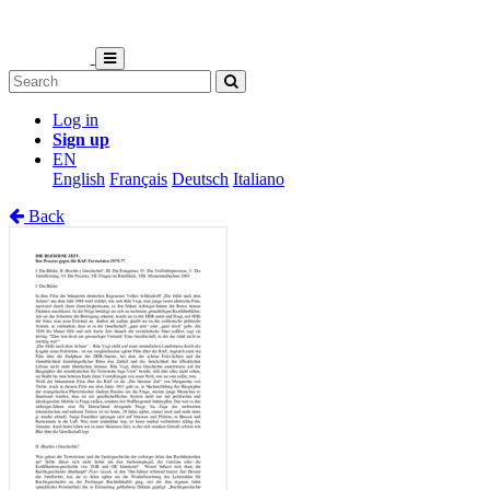
Log in
Sign up
EN
English
Français
Deutsch
Italiano
Back