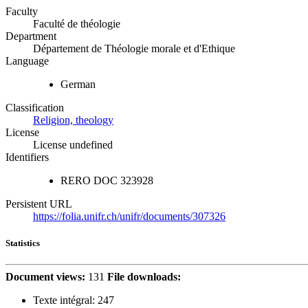
Faculty
Faculté de théologie
Department
Département de Théologie morale et d'Ethique
Language
German
Classification
Religion, theology
License
License undefined
Identifiers
RERO DOC
323928
Persistent URL
https://folia.unifr.ch/unifr/documents/307326
Statistics
Document views:
131
File downloads:
Texte intégral:
247