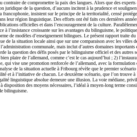
 contraire de compromettre la paix des langues. Alors que des experts
juridique de la question, d’aucuns incitent à la prudence et soulignent
ancophonie, insistent sur le principe de la territorialité, censé protéger
dans leur région linguistique. Des efforts ont été faits ces dernières an
ublications officielles et dans l’encouragement de la culture. Parallèle
 à l’insistance croissante sur les avantages du bilinguisme, le politiq
forme de modèles d’enseignement bilingues. Le présent rapport traite du 
ue de la situation locale ainsi que sur une comparaison avec les villes d
r l’administration communale, mais inclut d’autres domaines importants d
orde la question des défis posés par le bilinguisme officiel et des autres s
bien plaire de l’allemand, comme c’est le cas aujourd’hui ; 2) l’instaura
ne, qui vise une promotion renforcée de l’allemand, avec la formulation 
lyse de la situation actuelle à Fribourg révèle que le premier scénario n
bilité et à l’initiative de chacun. Le deuxième scénario, que l’on trouve 
’égalité linguistique absolue demeure une illusion. La voie médiane, priv
à disposition des moyens nécessaires, l’idéal à moyen-long terme consist
le bilinguisme.