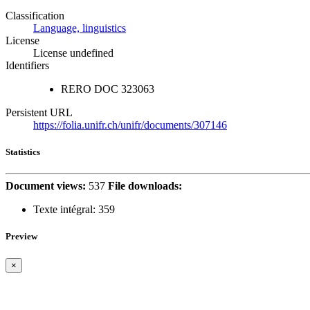
Classification
Language, linguistics
License
License undefined
Identifiers
RERO DOC
323063
Persistent URL
https://folia.unifr.ch/unifr/documents/307146
Statistics
Document views:
537
File downloads:
Texte intégral:
359
Preview
×