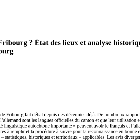
 Fribourg ? État des lieux et analyse histori
bourg
 de Fribourg fait débat depuis des décennies déjà. De nombreux rapports s
allemand sont les langues officielles du canton et que leur utilisation est 
inguistique autochtone importante » peuvent avoir le français et l’alle
itères à remplir et la procédure à suivre pour la reconnaissance en bonn
 – statistiques, historiques et territoriaux – applicables. Les avis diverge