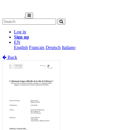
Log in
Sign up
EN
English
Français
Deutsch
Italiano
Back