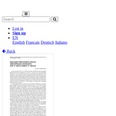
Log in
Sign up
EN
English
Français
Deutsch
Italiano
Back