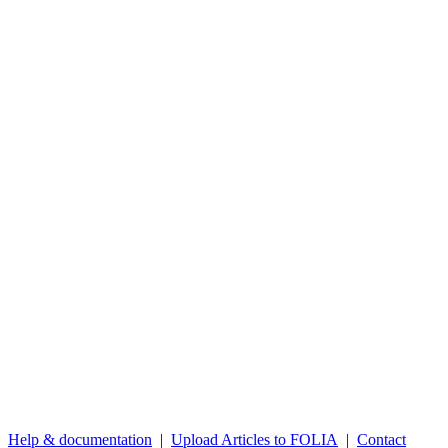
Help & documentation
|
Upload Articles to FOLIA
|
Contact