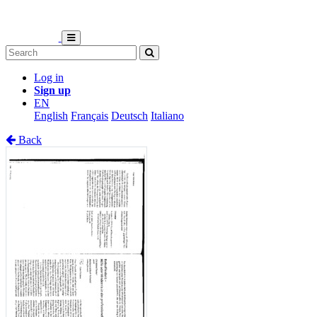
Log in
Sign up
EN
English
Français
Deutsch
Italiano
Back