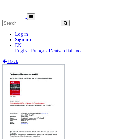
Log in
Sign up
EN
English
Français
Deutsch
Italiano
Back