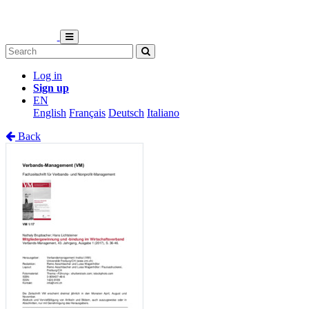
Log in
Sign up
EN
English
Français
Deutsch
Italiano
Back