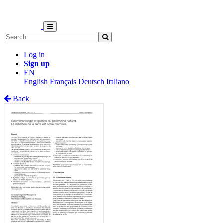
Log in
Sign up
EN
English
Français
Deutsch
Italiano
Back