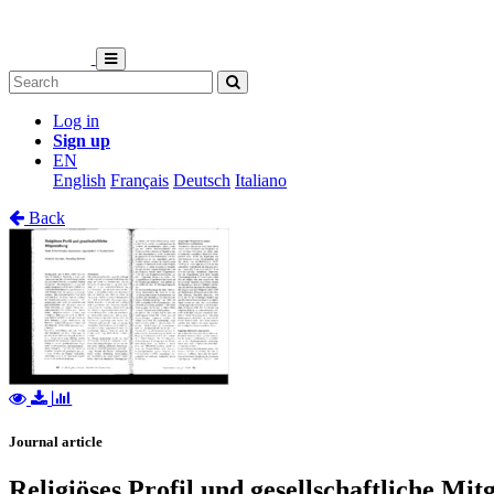
Log in
Sign up
EN
English
Français
Deutsch
Italiano
Back
Journal article
Religiöses Profil und gesellschaftliche Mi