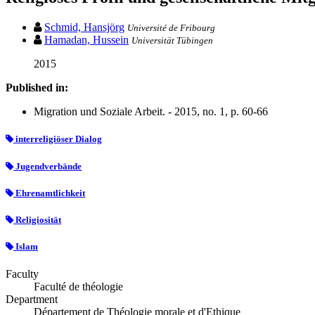
Schmid, Hansjörg
Université de Fribourg
Hamadan, Hussein
Universität Tübingen
2015
Published in:
Migration und Soziale Arbeit. - 2015, no. 1, p. 60-66
interreligiöser Dialog
Jugendverbände
Ehrenamtlichkeit
Religiosität
Islam
Faculty
Faculté de théologie
Department
Département de Théologie morale et d'Ethique