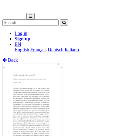
Log in
Sign up
EN
English
Français
Deutsch
Italiano
Back