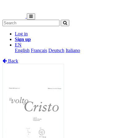
Log in
Sign up
EN
English
Français
Deutsch
Italiano
Back