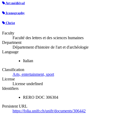
Art médiéval
Iconography
Christ
Faculty
Faculté des lettres et des sciences humaines
Department
Département d'histoire de l'art et d'archéologie
Language
Italian
Classification
Arts, entertainment, sport
License
License undefined
Identifiers
RERO DOC
306304
Persistent URL
https://folia.unifr.ch/unifr/documents/306442