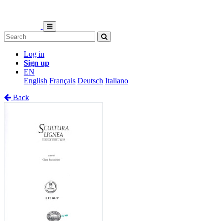
Log in
Sign up
EN
English
Français
Deutsch
Italiano
Back