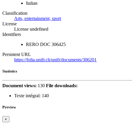
Italian
Classification
Arts, entertainment, sport
License
License undefined
Identifiers
RERO DOC
306425
Persistent URL
https://folia.unifr.ch/unifr/documents/306201
Statistics
Document views:
130
File downloads:
Texte intégral:
140
Preview
×