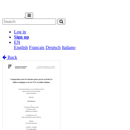
Log in
Sign up
EN
English
Français
Deutsch
Italiano
Back