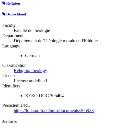
Religion
Deutschland
Faculty
Faculté de théologie
Department
Département de Théologie morale et d'Ethique
Language
German
Classification
Religion, theology
License
License undefined
Identifiers
RERO DOC
305404
Persistent URL
https://folia.unifr.ch/unifr/documents/305928
Statistics