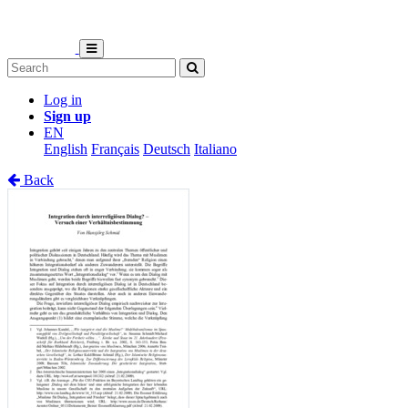
Log in
Sign up
EN
English
Français
Deutsch
Italiano
Back