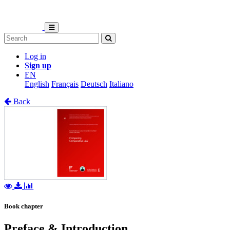
Log in
Sign up
EN
English
Français
Deutsch
Italiano
Back
Book chapter
Preface & Introduction