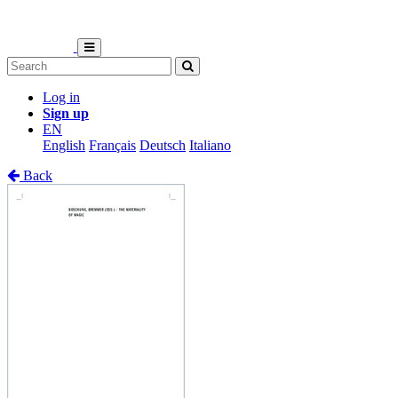
Log in
Sign up
EN
English
Français
Deutsch
Italiano
Back