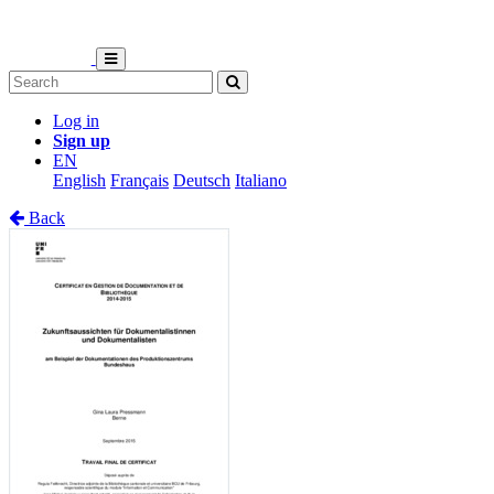
Log in
Sign up
EN
English
Français
Deutsch
Italiano
Back