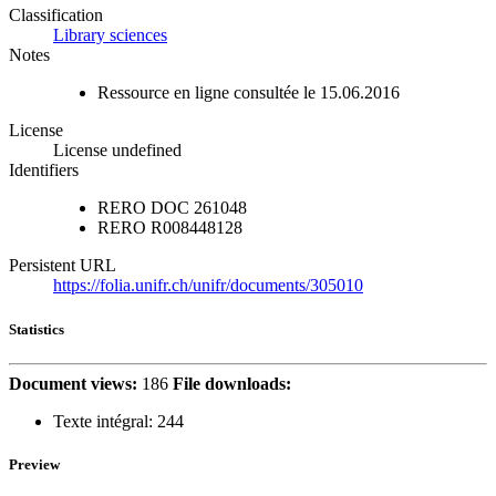
Classification
Library sciences
Notes
Ressource en ligne consultée le 15.06.2016
License
License undefined
Identifiers
RERO DOC
261048
RERO
R008448128
Persistent URL
https://folia.unifr.ch/unifr/documents/305010
Statistics
Document views:
186
File downloads:
Texte intégral:
244
Preview