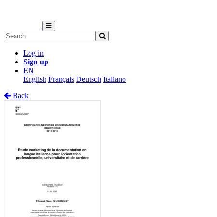
Log in
Sign up
EN
English
Français
Deutsch
Italiano
Back