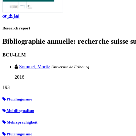
Research report
Bibliographie annuelle: recherche suisse s
BCU-LLM
Sommet, Moritz
Université de Fribourg
2016
193
Plurilinguisme
Multilingualism
Mehrsprachigkeit
Plurilinguismo