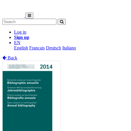
Log in
Sign up
EN
English
Français
Deutsch
Italiano
Back