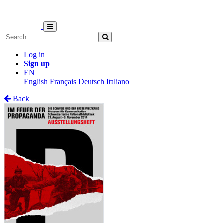
Log in
Sign up
EN
English
Français
Deutsch
Italiano
Back