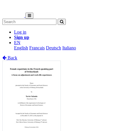
Log in
Sign up
EN
English
Français
Deutsch
Italiano
Back