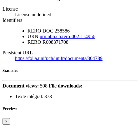
License
License undefined
Identifiers
RERO DOC
258586
URN
urn:nbn:ch:rero-002-114956
RERO
R008371708
Persistent URL
https://folia.unifr.ch/unifr/documents/304789
Statistics
Document views:
508
File downloads:
Texte intégral:
378
Preview
×