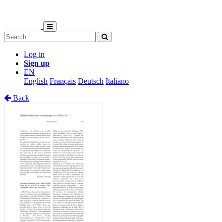
Log in
Sign up
EN
English
Français
Deutsch
Italiano
Back