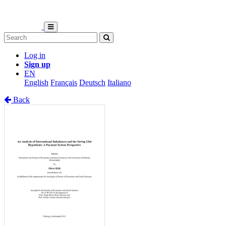
Log in
Sign up
EN
English
Français
Deutsch
Italiano
Back