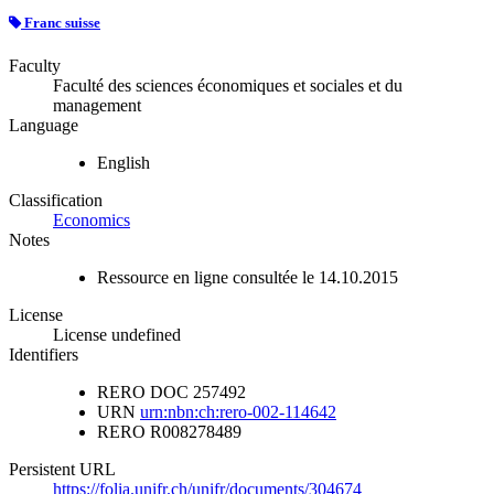
Franc suisse
Faculty
Faculté des sciences économiques et sociales et du
management
Language
English
Classification
Economics
Notes
Ressource en ligne consultée le 14.10.2015
License
License undefined
Identifiers
RERO DOC
257492
URN
urn:nbn:ch:rero-002-114642
RERO
R008278489
Persistent URL
https://folia.unifr.ch/unifr/documents/304674