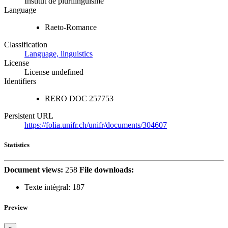
Institut de plurilinguisme
Language
Raeto-Romance
Classification
Language, linguistics
License
License undefined
Identifiers
RERO DOC
257753
Persistent URL
https://folia.unifr.ch/unifr/documents/304607
Statistics
Document views:
258
File downloads:
Texte intégral:
187
Preview