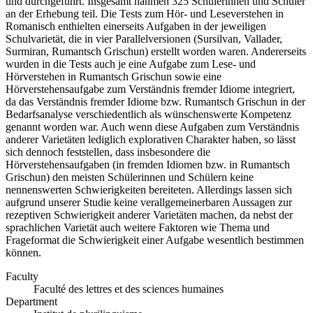
und durchgeführt. Insgesamt nahmen 325 Schülerinnen und Schüler
an der Erhebung teil. Die Tests zum Hör- und Leseverstehen in
Romanisch enthielten einerseits Aufgaben in der jeweiligen
Schulvarietät, die in vier Parallelversionen (Sursilvan, Vallader,
Surmiran, Rumantsch Grischun) erstellt worden waren. Andererseits
wurden in die Tests auch je eine Aufgabe zum Lese- und
Hörverstehen in Rumantsch Grischun sowie eine
Hörverstehensaufgabe zum Verständnis fremder Idiome integriert,
da das Verständnis fremder Idiome bzw. Rumantsch Grischun in der
Bedarfsanalyse verschiedentlich als wünschenswerte Kompetenz
genannt worden war. Auch wenn diese Aufgaben zum Verständnis
anderer Varietäten lediglich explorativen Charakter haben, so lässt
sich dennoch feststellen, dass insbesondere die
Hörverstehensaufgaben (in fremden Idiomen bzw. in Rumantsch
Grischun) den meisten Schülerinnen und Schülern keine
nennenswerten Schwierigkeiten bereiteten. Allerdings lassen sich
aufgrund unserer Studie keine verallgemeinerbaren Aussagen zur
rezeptiven Schwierigkeit anderer Varietäten machen, da nebst der
sprachlichen Varietät auch weitere Faktoren wie Thema und
Frageformat die Schwierigkeit einer Aufgabe wesentlich bestimmen
können.
Faculty
Faculté des lettres et des sciences humaines
Department