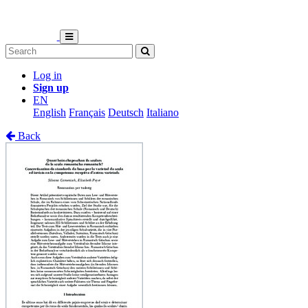
Log in
Sign up
EN
English
Français
Deutsch
Italiano
Back