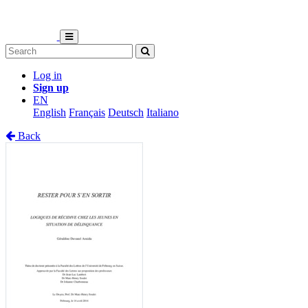
Log in
Sign up
EN
English
Français
Deutsch
Italiano
Back