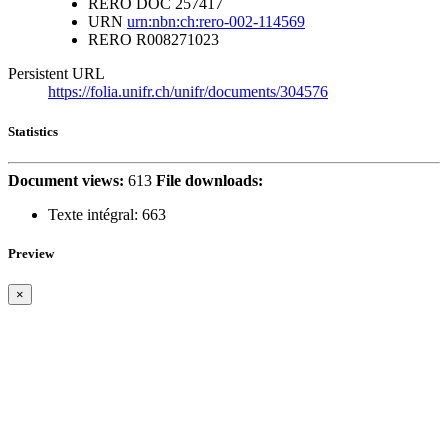
RERO DOC
257417
URN
urn:nbn:ch:rero-002-114569
RERO
R008271023
Persistent URL
https://folia.unifr.ch/unifr/documents/304576
Statistics
Document views:
613
File downloads:
Texte intégral:
663
Preview
×