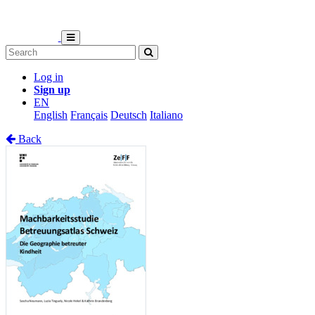
Log in
Sign up
EN
English
Français
Deutsch
Italiano
Back