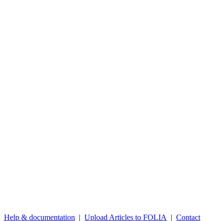
Help & documentation
|
Upload Articles to FOLIA
|
Contact